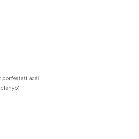
 porfestett acél
lucfenyő)
varokkal rögzítve az alapra
ető, felár ellenében: Rozsdamentes acélváz
(olajozott)
mény fa