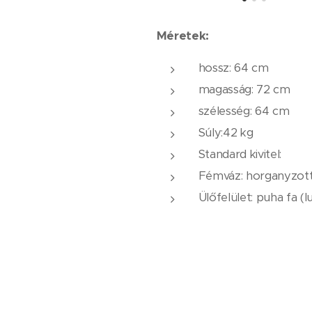
Méretek:
hossz: 64 cm
magasság: 72 cm
szélesség: 64 cm
Súly:42 kg
Standard kivitel:
Fémváz: horganyzott
Ülőfelület: puha fa (
Beépítési módok: csa
Opcionálisan rendelh
Ülőfelület: keményfa 
Ülőfelület: extra ke