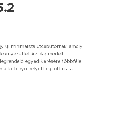
5.2
y új, minimalista utcabútornak, amely
 környezettel. Az alapmodell
 Megrendelő egyedi kérésére többféle
n a lucfenyő helyett egzotikus fa