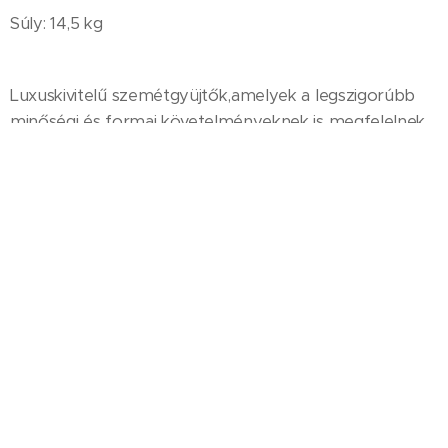
Súly: 14,5 kg
Luxuskivitelű szemétgyüjtők,amelyek a legszigorúbb
minőségi és formai követelményeknek is megfelelnek.
Felhasználhatók
városközpontokban,irodaházakban,stb.
Nosztalgikus kivitelezésű modell, egyedi megoldás a
köztereken, sétálóutcákban, történelmi
városrészekben. Kiválóan felhasználható olyan
helyeken, ahol úgy kell megválasztani a szemétgyűjtő
edény formáját, hogy beleilljen a környezetbe.
Univerzális zárral van ellátva. Horganyzott acélból
készül, porfestékkel történő felületi kezeléssel.