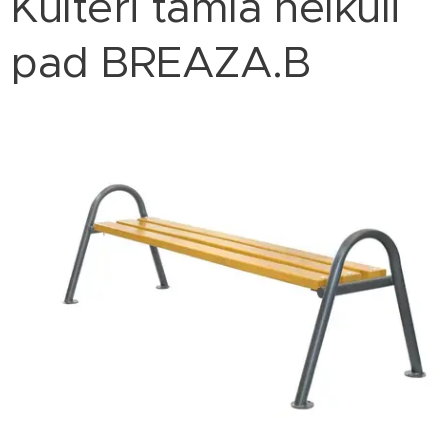
Kültéri támla nélküli
pad BREAZA.B