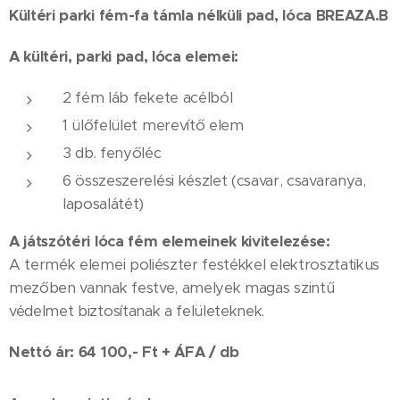
Kültéri parki fém-fa támla nélküli pad, lóca
BREAZA.B
A kültéri, parki pad, lóca elemei:
2 fém láb fekete acélból
1 ülőfelület merevítő elem
3 db. fenyőléc
6 összeszerelési készlet (csavar, csavaranya,
laposalátét)
A játszótéri lóca fém elemeinek kivitelezése:
A termék elemei poliészter festékkel elektrosztatikus
mezőben vannak festve, amelyek magas szintű
védelmet biztosítanak a felületeknek.
Nettó ár: 64 100,- Ft + ÁFA / db