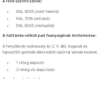
A rend szerinti színek:
RAL 9005 (matt fekete)
RAL 7016 (antracit)
RAL 6005 (mohazöld)
A háttámla nélküli pad faanyagának kivitelezése:
A fenyőlécek nedvesség és U. V. álló, bogarak és
fapusztító gombák elleni kültéri lazúrral vannak kezelve.
1 réteg alapozó
2 réteg víz alapú lazúr
A rend szerinti színek:
RAL 8022 (feketésbarna),
RAL 3003 (rubinvörös) felár ellenében
rendelhető !