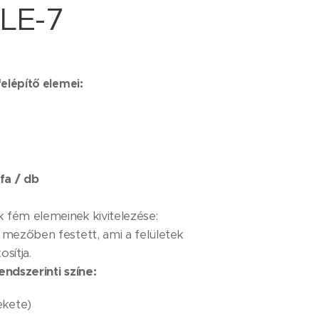
CLE-7
felépítő elemei:
fa / db
 fém elemeinek kivitelezése:
 mezőben festett, ami a felületek
sítja.
endszerinti színe:
ekete)