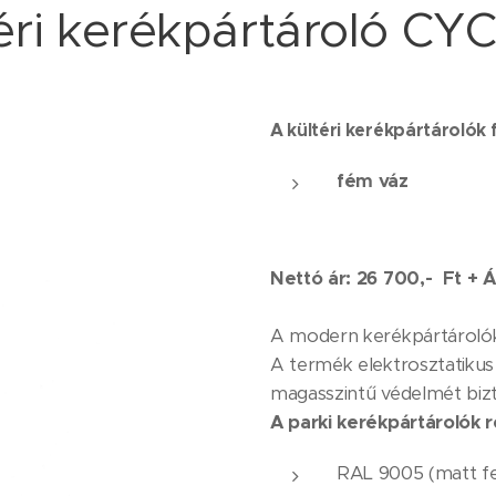
éri kerékpártároló CY
A kültéri kerékpártárolók 
fém váz
Nettó ár: 26 700,- Ft + Á
A modern kerékpártárolók
A termék elektrosztatikus
magasszintű védelmét bizto
A parki kerékpártárolók r
RAL 9005 (matt f