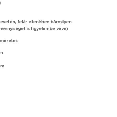
)
esetén, felár ellenében bármilyen
 mennyiséget is figyelembe véve)
méretei:
mm
mm
 kg
 rögzítése:
rozása által történik.