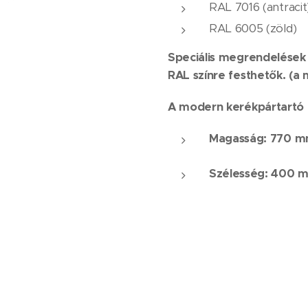
RAL 7016 (antracit
RAL 6005 (zöld)
Speciális megrendelések 
RAL színre festhetők. (a
A modern kerékpártartó 
Magasság: 770 
Szélesség: 400 
A kerékpártartók súlya: 6
A stílusos kerékpártároló
A rögzítés a talpak lecsava