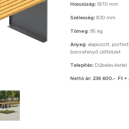
1870 mm
Hosszúság:
830 mm
Szélesség:
95 kg
Tömeg:
Anyag:
alapozott, porfest
borovifenyő ülőfelület
Telepítés:
Dűbeles kivitel
Nettó ár: 236 600.- Ft +