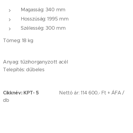
Magasság: 340 mm
Hosszúság: 1995 mm
Szélesség: 300 mm
Tömeg: 18 kg
Anyag: tűzihorganyzott acél
Telepítés: dűbeles
Cikknév: KPT- 5
Nettó ár: 114 600,- Ft + ÁFA /
db
Megnevezés: Egyoldali, 5 személyes kerékpártároló,
amely ideális választás társasházak, intézmények és
munkahelyek számára.