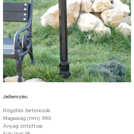
Jellemzés:
Rögzítés: betonozás
Magasság (mm): 990
Anyag: öntöttvas
Súly (kg): 18