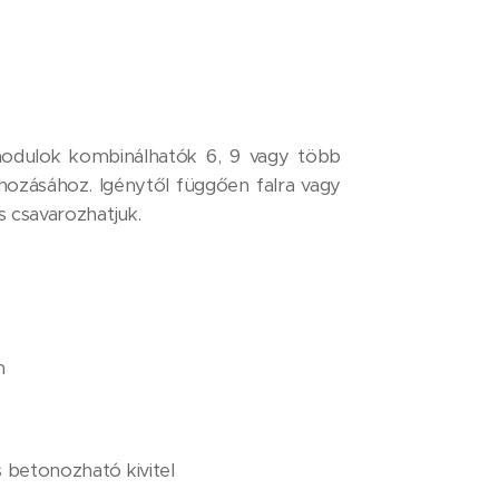
odulok kombinálhatók 6, 9 vagy több
hozásához. Igénytől függően falra vagy
is csavarozhatjuk.
m
 betonozható kivitel