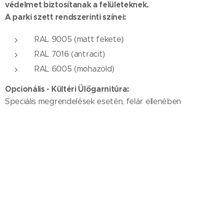
védelmet biztosítanak a felületeknek.
A parki szett rendszerinti színei:
RAL 9005 (matt fekete)
RAL 7016 (antracit)
RAL 6005 (mohazöld)
Opcionális - Kültéri Ülőgarnitúra:
Speciális megrendelések esetén, felár ellenében
bármilyen RAL színre festhetők.(a mennyiséget is
figyelembe véve)
A köztéri asztal és pad szett faanyagának kivitelezése:
A fenyőlécek nedvesség, U. V. álló, bogarak és fapusztító
gombák elleni kültéri lazúrral vannak kezelve
1 réteg alapozó
2 réteg víz alapú lazúr