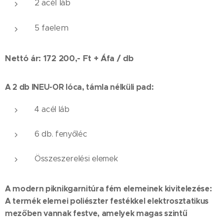
2 acél láb
5 faelem
Nettó ár: 172 200,- Ft + Áfa / db
A 2 db INEU-OR lóca, támla nélküli pad:
4 acél láb
6 db. fenyőléc
Összeszerelési elemek
A modern piknikgarnitúra fém elemeinek kivitelezése:
A termék elemei poliészter festékkel elektrosztatikus
mezőben vannak festve, amelyek magas szintű