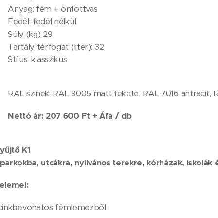
Anyag: fém + öntöttvas
Fedél: fedél nélkül
Súly (kg) 29
Tartály térfogat (liter): 32
Stílus: klasszikus
RAL színek: RAL 9005 matt fekete, RAL 7016 antracit
Nettó ár: 207 600 Ft + Áfa / db
gyűjtő K1
 parkokba, utcákra, nyilvános terekre, kórházak, iskolá
 elemei:
y cinkbevonatos fémlemezből