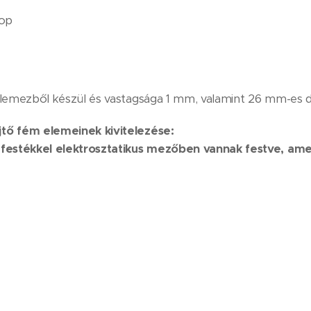
lop
lemezből készül és vastagsága 1 mm, valamint 26 mm-es dek
tő fém elemeinek kivitelezése:
 festékkel elektrosztatikus mezőben vannak festve, am
enében bármilyen RAL színre festhetők. (a mennyiséget 
:
300 mm, magasság = max. 495 mm
 mm