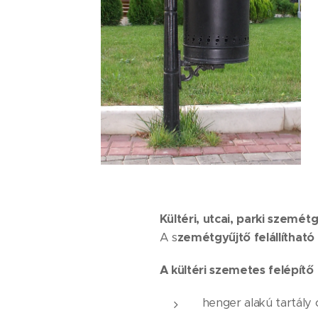
Kültéri, utcai, parki szemét
A s
zemétgyűjtő felállítható
A kültéri szemetes felépítő
henger alakú tartál