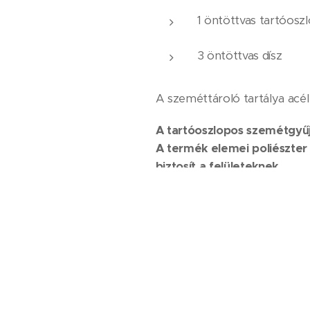
1 öntöttvas tartóosz
3 öntöttvas dísz
A szeméttároló tartálya acél
A tartóoszlopos szemétgyűj
A termék elemei poliészter
biztosít a felületeknek.
A szemétgyűjtők, felár ell
A köztéri szemetes méretei
Tartály: átmérő = 
Összmagasság: 1156