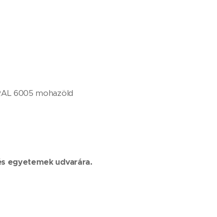
, RAL 6005 mohazöld
k és egyetemek udvarára.