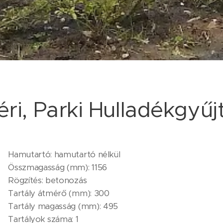
éri, Parki Hulladékgyűj
Hamutartó: hamutartó nélkül
Összmagasság (mm): 1156
Rögzítés: betonozás
Tartály átmérő (mm): 300
Tartály magasság (mm): 495
Tartályok száma: 1