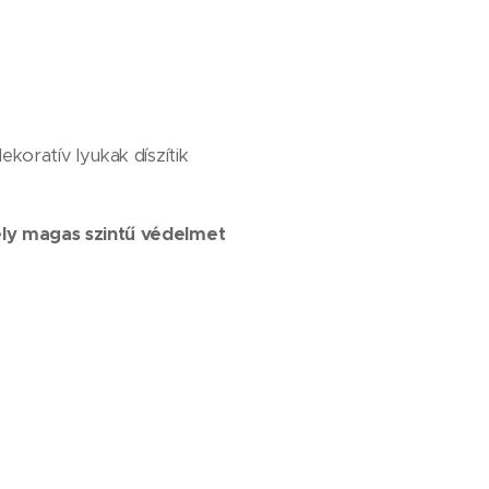
oratív lyukak díszítik
ely magas szintű védelmet
is figyelembe véve)