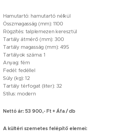
Hamutartó: hamutartó nélkül
Összmagasság (mm): 1100
Rögzítés: talplemezen keresztül
Tartály átmérő (mm): 300
Tartály magasság (mm): 495
Tartályok száma: 1
Anyag: fém
Fedél: fedéllel
Súly (kg): 12
Tartály térfogat (liter): 32
Stílus: modern
Nettó ár: 53 900,- Ft + Áfa / db
A kültéri szemetes felépítő elemei: