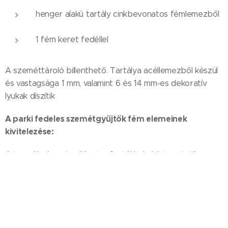
henger alakú tartály cinkbevonatos fémlemezből
1 fém keret fedéllel
A szeméttároló billenthető. Tartálya acéllemezből készül
és vastagsága 1 mm, valamint 6 és 14 mm-es dekoratív
lyukak díszítik
A parki
fedeles
szemétgyűjtők fém elemeinek
kivitelezése:
A termék elemei poliészter festékkel elektrosztatikus
mezőben vannak festve, amely magas szintű védelmet
biztosit a felületeknek.
A
z utcai
hulladéktároló rendszerinti színe:
RAL 9005 (matt fekete)