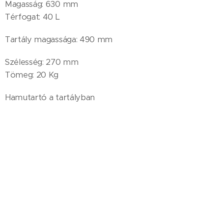
Magasság: 630 mm
Térfogat: 40 L
Tartály magassága: 490 mm
Szélesség: 270 mm
Tömeg: 20 Kg
Hamutartó a tartályban
Telepítés: dübeles kivitel
Faanyag színek:
Mahagóni, tikfa
A szállítás 8 db-tól ingyenes.
Ár: 92 900,- Ft/db+ÁFA