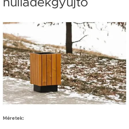
hulladékgyűjtő
Méretek: