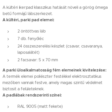
A kültéri ikerpad klasszikus hatását növeli a görög ómega
betű formájű lábszerkezet.
A kültéri, parki pad elemei:
2 öntöttvas láb
7 db. fenyőléc
24 összeszerelési készlet (csavar, csavaranya,
laposalátét)
2 facsavar: 5 x 70 mm
A parki üloalkalmatosság fém elemeinek kivitelezése:
A termék elemei poliészter festékkel elektrosztatikus
mezőben vannak festve, amely magas szintű védelmet
biztosit a felületeknek.
A padlábak rendszerinti színei:
RAL 9005 (matt fekete)