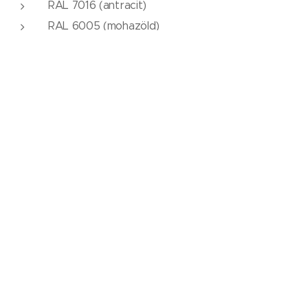
RAL 7016 (antracit)
RAL 6005 (mohazöld)
A különleges pad faanyagának kivitelezése:
A fenyőlécek nedvesség és U. V. álló, bogarak elleni és
fapusztító gombák elleni kültéri lazúrral vannak kezelve.
1 réteg alapozó
2 réteg víz alapú lazúr
A fenyőlécek rendszerinti színei:
paliszander
cseresznye-vörös
tölgy-sárga
sötétzöld
A kültéri parki
kétoldalas
pad méretei: