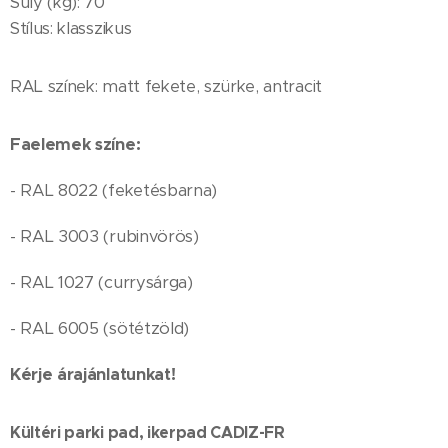
Súly (kg): 70
Stílus: klasszikus
RAL színek: matt fekete, szürke, antracit
Faelemek színe:
- RAL 8022 (feketésbarna)
- RAL 3003 (rubinvörös)
- RAL 1027 (currysárga)
- RAL 6005 (sötétzöld)
Kérje árajánlatunkat!
Kültéri parki pad, ikerpad CADIZ-FR