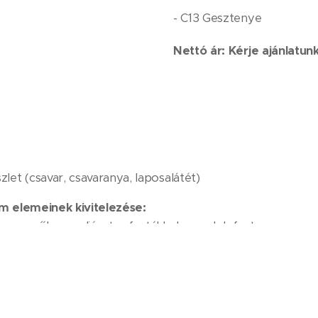
- C13 Gesztenye
Nettó ár: Kérje ajánlatunk
zlet (csavar, csavaranya, laposalátét)
m elemeinek kivitelezése:
us mezőben poliészter festékkel vannak lefestve.
ei:
te)