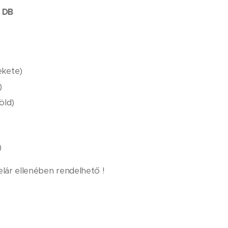
 DB
ekete)
)
öld)
)
elár ellenében rendelhető !