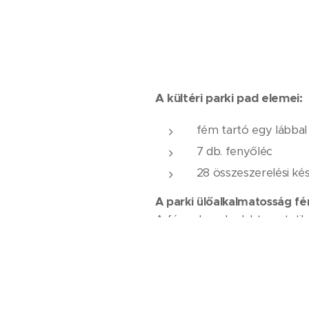
A kültéri parki pad elemei:
fém tartó egy lábbal
7 db. fenyőléc
28 összeszerelési kés
A parki ülőalkalmatosság fé
A fém elemek elektrosztatik
A padlábak rendszerinti szín
RAL 9005 (matt feke
RAL 7016 (antracit)