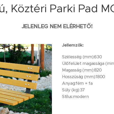
ú, Köztéri Parki Pad
JELENLEG NEM ELÉRHETŐ!
Jellemzők:
Szélesség (mm):630
Ülőfelület magassága (m
Magasság (mm):820
Hosszúság (mm):1800
Anyag:fém + fa
Súly (kg):37
Stílus:modern