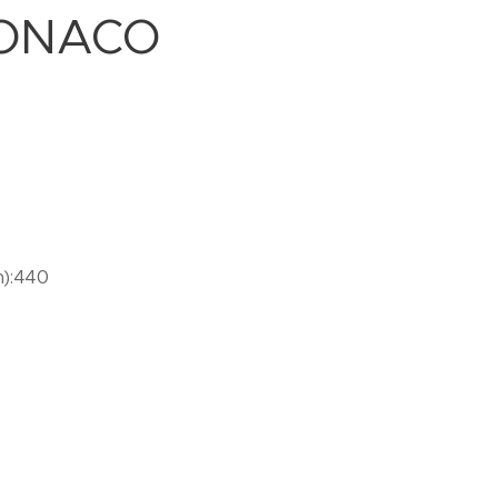
 MONACO
m):440