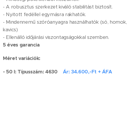
- A robusztus szerkezet kiváló stabilitást biztosít.
- Nyitott fedéllel egymásra rakhatók.
- Mindennemű szóróanyagra használhatók (só, homok,
kavics)
- Ellenálló időjárási viszontagságokkal szemben.
5 éves garancia
Méret variációk:
- 50 l: Típusszám: 4630
Ár: 34.600,-Ft + ÁFA
-100 l: Típusszám: 4631
Ár: 46.600,-Ft + ÁFA
Típusszám: 4390
Ár: 61.800,-Ft + ÁFA
150 l:
300 l: Típusszám: 4391
Ár: 101.900,-Ft + ÁFA