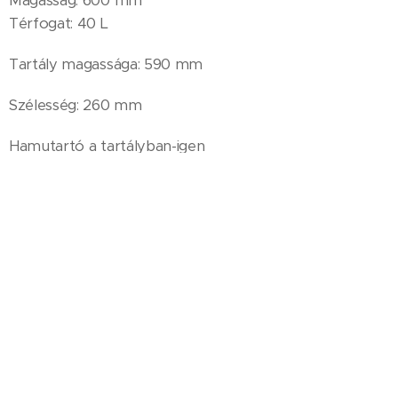
Magasság: 600 mm
Térfogat: 40 L
Tartály magassága: 590 mm
Szélesség: 260 mm
Hamutartó a tartályban-igen
TELEPÍTÉS: dübeles kivitel
A hulladékgyűjtő finom építészeti betonból készült.
Nettó ár: 100.300,- Ft/db+ÁFA
© 2022 POLYDUCT Műanyag- és Fémipari Nyilvánosan Működő
Részvénytársaság, 4181 Nádudvar, Kabai utca 62.