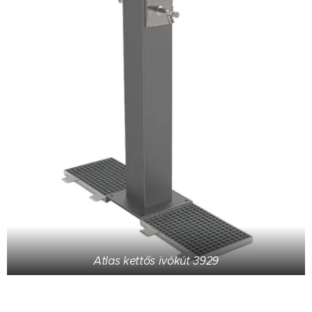
Atlas kettős ivókút 3929