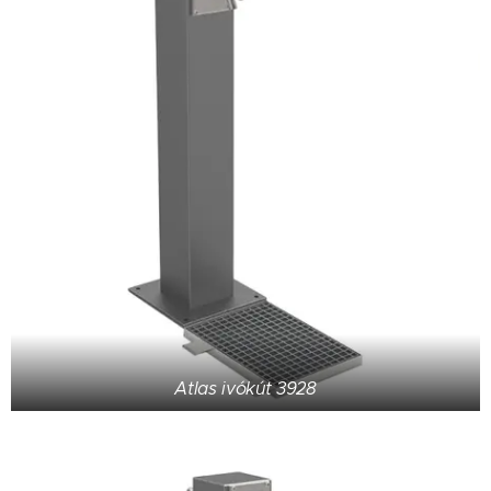
Atlas ivókút 3928