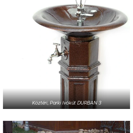
Köztéri, Parki Ivókút DURBAN 3