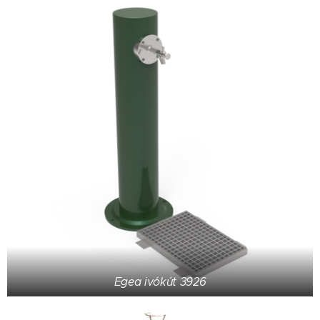
Egea ivókút 3926