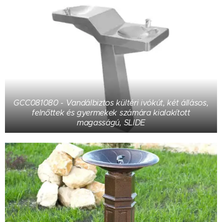
GCC081080 - Vandálbiztos kültéri ivókút, két állásos,
felnőttek és gyermekek számára kialakított
magasságú, SLIDE