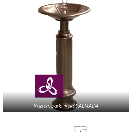
Köztéri, parki ivókút ALMADA