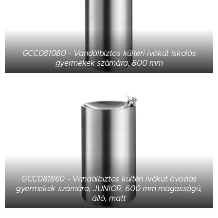
GCC081080 - Vandálbiztos kültéri ivókút iskolás
gyermekek számára, 800 mm
GCC081860 - Vandálbiztos kültéri ivókút óvodás
gyermekek számára, JUNIOR, 600 mm magasságú,
álló, matt