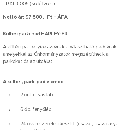
- RAL 6005 (sötétzöld)
Nettó ár: 97 500,- Ft + ÁFA
Kültéri parki pad
HARLEY-FR
A kültéri pad egyike azoknak a választható padoknak,
amelyekkel az Önkormányzatok megszépíthetik a
parkokat és az utcákat.
A kültéri, parki pad elemei:
2 öntöttvas láb
6 db. fenyőléc
24 összeszerelési készlet (csavar, csavaranya,