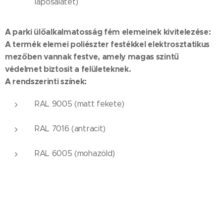
laposalátét)
A parki ülőalkalmatosság fém elemeinek kivitelezése:
A termék elemei poliészter festékkel elektrosztatikus
mezőben vannak festve, amely magas szintű
védelmet biztosit a felületeknek.
A rendszerinti színek:
RAL 9005 (matt fekete)
RAL 7016 (antracit)
RAL 6005 (mohazöld)
A stílusos pad faanyagának kivitelezése:
A fenyőlécek nedvesség és U. V. álló, bogarak elleni és
fapusztító gombák elleni kültéri lazúrral vannak kezelve.