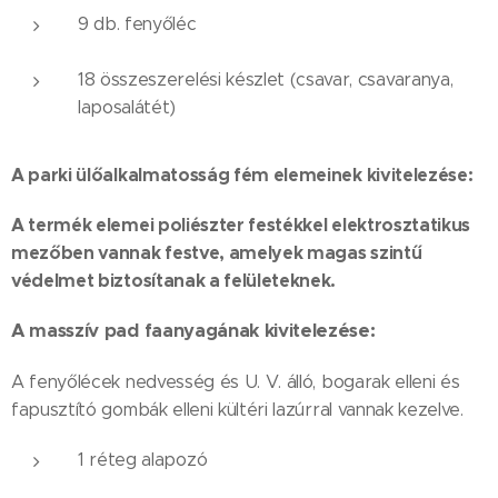
9 db. fenyőléc
18 összeszerelési készlet (csavar, csavaranya,
laposalátét)
A parki ülőalkalmatosság fém elemeinek kivitelezése:
A termék elemei poliészter festékkel elektrosztatikus
mezőben vannak festve, amelyek magas szintű
védelmet biztosítanak a felületeknek.
A masszív pad faanyagának kivitelezése:
A fenyőlécek nedvesség és U. V. álló, bogarak elleni és
fapusztító gombák elleni kültéri lazúrral vannak kezelve.
1 réteg alapozó