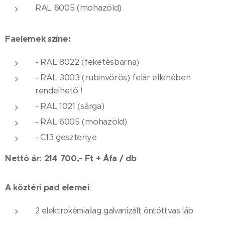
RAL 6005 (mohazöld)
Faelemek színe:
- RAL 8022 (feketésbarna)
- RAL 3003 (rubinvörös) felár ellenében
rendelhető !
- RAL 1021 (sárga)
- RAL 6005 (mohazöld)
- C13 gesztenye
Nettó ár: 214 700,- Ft + Áfa / db
A köztéri pad elemei
:
2 elektrokémiailag galvanizált öntöttvas láb