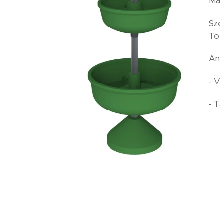
Ma
Sz
Tö
An
- V
- T