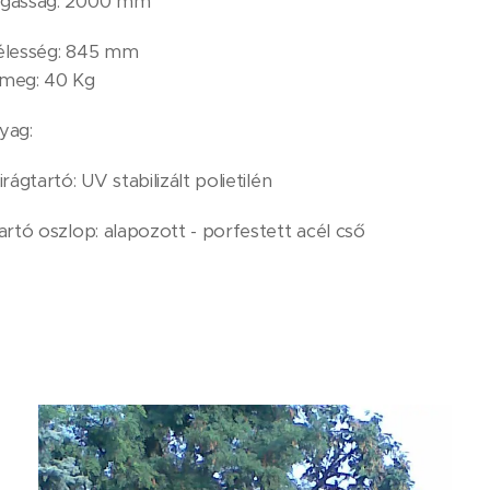
gasság: 2000 mm
élesség: 845 mm
meg: 40 Kg
yag:
irágtartó: UV stabilizált polietilén
artó oszlop: alapozott - porfestett acél cső