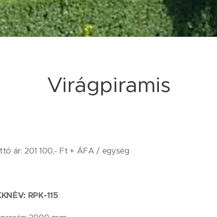
Virágpiramis
ttó ár: 201 100,- Ft + ÁFA / egység
KKNÉV: RPK-115