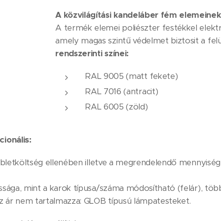
A közvilágítási kandeláber fém elemeinek 
A termék elemei poliészter festékkel elek
amely magas szintű védelmet biztosit a fel
rendszerinti színei:
RAL 9005 (matt fekete)
RAL 7016 (antracit)
RAL 6005 (zöld)
ionális:
bbletköltség ellenében illetve a megrendelendő mennyis
sága, mint a karok típusa/száma módosítható (felár), töb
z ár nem tartalmazza: GLOB típusú lámpatesteket.