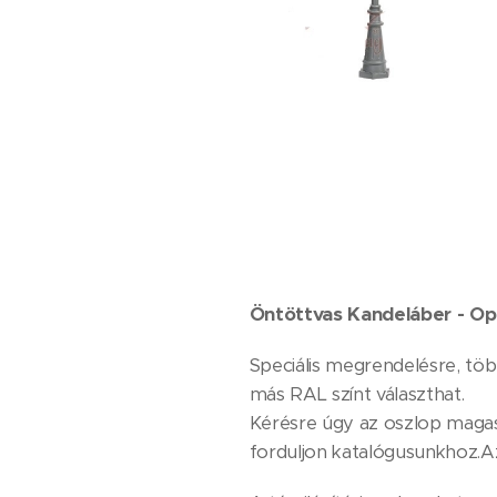
Öntöttvas Kandeláber - Opc
Speciális megrendelésre, tö
más RAL színt választhat.
Kérésre úgy az oszlop magas
forduljon katalógusunkhoz.A