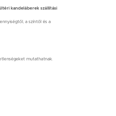
ültéri kandeláberek szállítási
nnyiségtől, a színtől és a
etlenségeket mutathatnak.