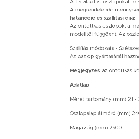
A térvilágítási oszlopokat meg
A megrendelendő mennyiség
határideje és szállítási díja:
Az öntöttvas oszlopok, a megr
modelltől függően). Az oszlop 
Szállítás módozata - Szétszere
Az oszlop gyártásánál haszn
Megjegyzés
: az öntöttvas 
Adatlap
Méret tartomány (mm) 2.1 - 
Oszlopalap átmérő (mm) 24
Magasság (mm) 2500