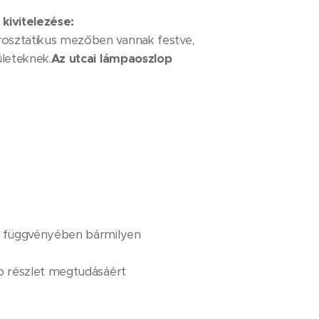
kivitelezése:
trosztatikus mezőben vannak festve,
ületeknek.
Az utcai lámpaoszlop
ég függvényében bármilyen
b részlet megtudásáért