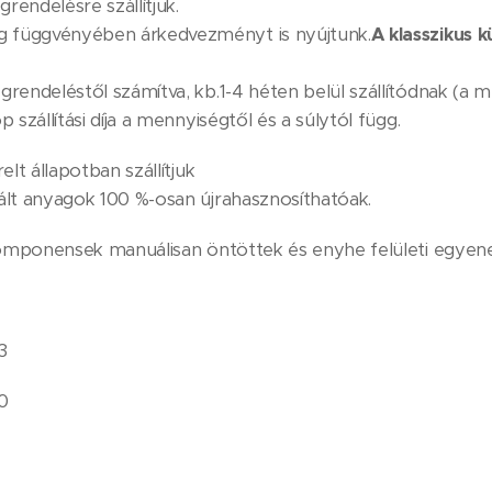
rendelésre szállítjuk.
 függvényében árkedvezményt is nyújtunk.
A klasszikus k
endeléstől számítva, kb.1-4 héten belül szállítódnak (a me
szállítási díja a mennyiségtől és a súlytól függ.
lt állapotban szállítjuk
ált anyagok 100 %-osan újrahasznosíthatóak.
komponensek manuálisan öntöttek és enyhe felületi egyen
3
0