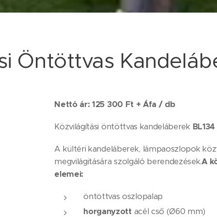
ási Öntöttvas Kandeláb
Nettó ár: 125 300 Ft + Áfa / db
Közvilágítási öntöttvas kandeláberek
BL134
A kültéri kandeláberek, lámpaoszlopok közt
megvilágitására szolgáló berendezések.
A kö
elemei:
öntöttvas oszlopalap
horganyzott
acél cső (Ø60 mm)