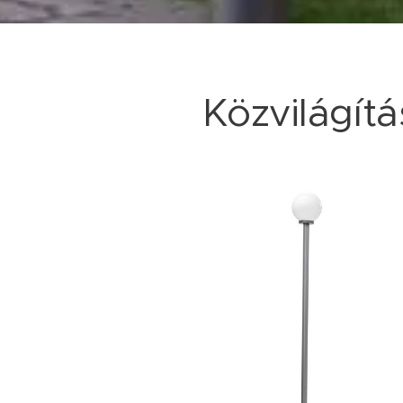
Közvilágít