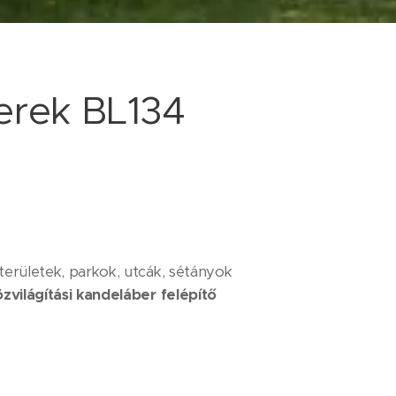
erek BL134
erületek, parkok, utcák, sétányok
zvilágítási kandeláber felépítő