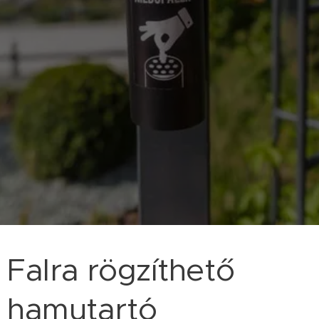
Falra rögzíthető
hamutartó