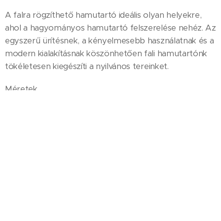
A falra rögzíthető hamutartó ideális olyan helyekre,
ahol a hagyományos hamutartó felszerelése nehéz. Az
egyszerű ürítésnek, a kényelmesebb használatnak és a
modern kialakításnak köszönhetően fali hamutartónk
tökéletesen kiegészíti a nyilvános tereinket.
Méretek
Magasság 30 cm
Átmérő 8,8 cm
Nettó ár: 19.400,- Ft/db + ÁFA
© 2022 POLYDUCT Műanyag- és Fémipari Nyilvánosan Működő
Részvénytársaság, 4181 Nádudvar, Kabai utca 62.