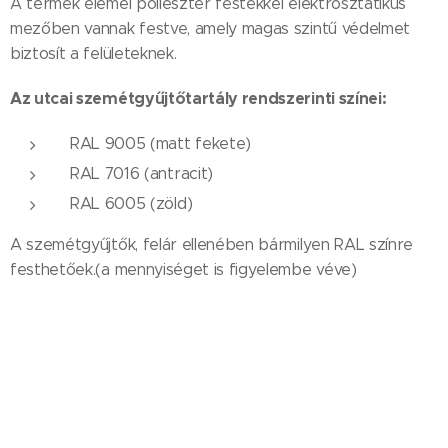
A termék elemei poliészter festékkel elektrosztatikus
mezőben vannak festve, amely magas szintű védelmet
biztosít a felületeknek.
Az utcai szemétgyűjtőtartály rendszerinti színei:
RAL 9005 (matt fekete)
RAL 7016 (antracit)
RAL 6005 (zöld)
A szemétgyűjtők, felár ellenében bármilyen RAL színre
festhetőek.(a mennyiséget is figyelembe véve)
Az egyedi hulladéktároló faelemeinek kivitelezése:
A faelemek háromrétegű UV-álló, bogarak elleni,
fapusztító gombák elleni és nedvesség elleni lazúrral
kezeltek.
1 réteg ökologikus alapozó (víz alapon)