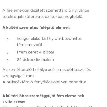
A faelemekkel díszített szeméttároló nyilvános
terekre, játszóterekre, parkokba megfelelő.
A kültéri szemetes felépítő elemei:
henger alakú tartály cinkbevonatos
fémlemezből
1 fém keret 4 lábbal
24 dekoratív faelem
A szeméttároló tartálya acéllemezből készül és
vastagsága 1 mm.
A hulladéktároló fenyőlécekkel van beborítva.
A kültéri lábas szemétgyűjtő fém elemeinek
kivitelezése: