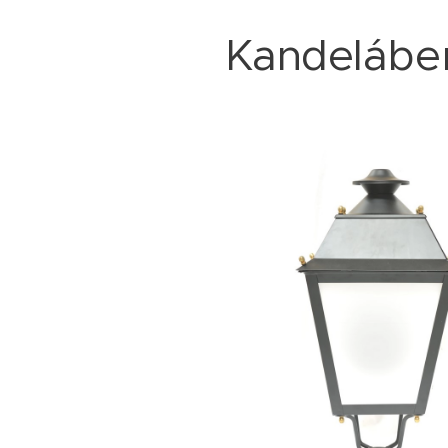
Kandelábe