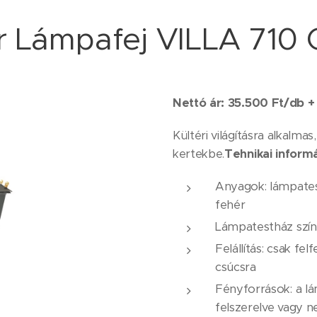
r Lámpafej VILLA 710
Nettó ár: 35.500 Ft/db +
Kültéri világításra alkalma
kertekbe.
Tehnikai informá
Anyagok: lámpatest
fehér
Lámpatestház színe
Felállítás: csak fel
csúcsra
Fényforrások: a l
felszerelve vagy n