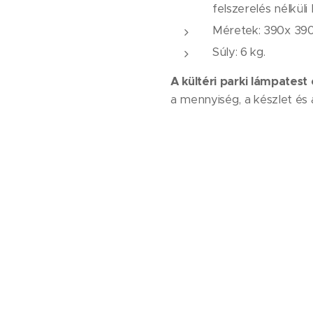
felszerelés nélkül
Méretek: 390x 39
Súly: 6 kg.
A kültéri parki lámpatest e
a mennyiség, a készlet és