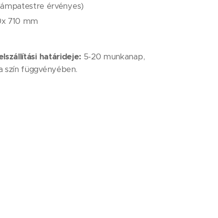
i lámpatestre érvényes)
0x 710 mm
lszállítási határideje:
5-20 munkanap,
 a szín függvényében.