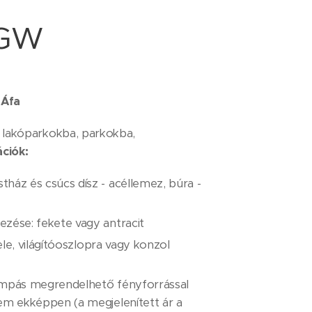
 GW
 Áfa
s, lakóparkokba, parkokba,
ciók:
ház és csúcs dísz - acéllemez, búra -
zése: fekete vagy antracit
fele, világítóoszlopra vagy konzol
ámpás megrendelhető fényforrással
em ekképpen (a megjelenített ár a