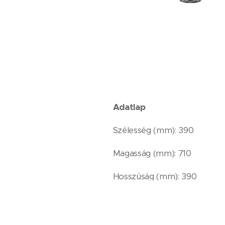
Adatlap
Szélesség (mm): 390
Magasság (mm): 710
Hosszúság (mm): 390
Anyag: fém + műanyag
Súly (kg): 6