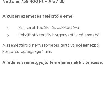
Nettó ár: 158 400 Ft + Áfa / db
A kültéri szemetes felépítő elemei:
fém keret fedéllel és csikktartóval
1 lehajtható tartály horganyzott acéllemezből
A szeméttároló négyszögletes tartálya acéllemezből
készül és vastagsága 1 mm.
A fedeles szemétgyűjtő fém elemeinek kivitelezése:
A termék elemei poliészter festékkel elektrosztatikus
mezőben vannak festve, amely magas szintű
védelmet biztosít a felületeknek.
Az utcai szemétgyűjtő rendszerinti színe:
RAL 9005 (matt fekete)
RAL 7016 (antracit)