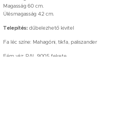
Magasság 60 cm.
Ülésmagasság 42 cm.
Telepítés:
dűbelezhető kivitel
Fa léc színe: Mahagóni, tikfa, paliszander
Fém váz: RAL 9005 fekete
A szállítás 8 db-tól ingyenes.
A padok szétszerelt állapotban kerülnek szállításra.
Nettó ár: 87.200,- Ft /db + ÁFA
© 2022 POLYDUCT Műanyag- és Fémipari Nyilvánosan Működő
Részvénytársaság, 4181 Nádudvar, Kabai utca 62.