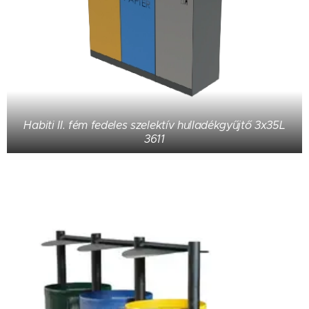
Habiti II. fém fedeles szelektív hulladékgyűjtő 3x35L
3611