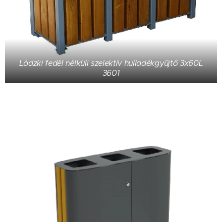
Lódzki fedél nélküli szelektív hulladékgyűjtő 3x60L
3601