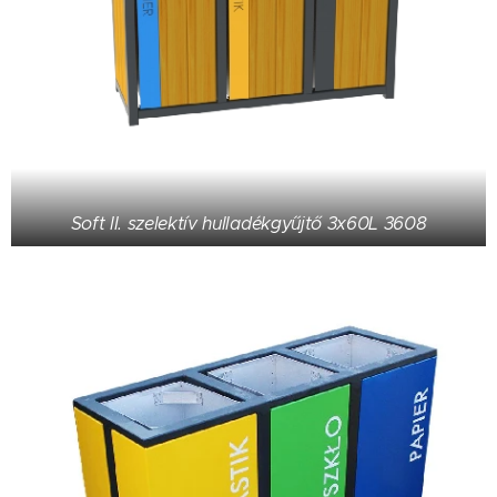
Soft II. szelektív hulladékgyűjtő 3x60L 3608