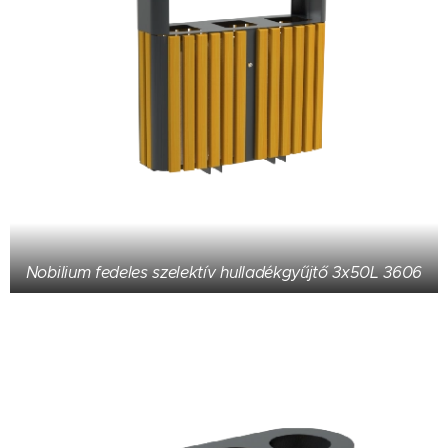
Nobilium fedeles szelektív hulladékgyűjtő 3x50L 3606