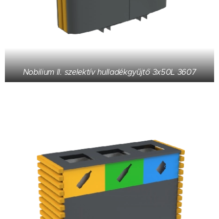
Nobilium II. szelektív hulladékgyűjtő 3x50L 3607