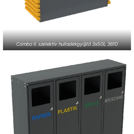
Combo II. szelektív hulladékgyűjtő 3x50L 3610