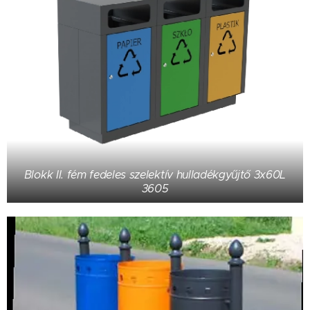
Blokk II. fém fedeles szelektív hulladékgyűjtő 3x60L
3605