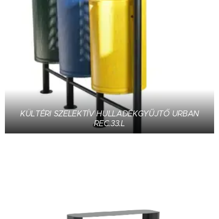
KÜLTÉRI SZELEKTÍV HULLADÉKGYŰJTŐ URBAN
REC.33.L