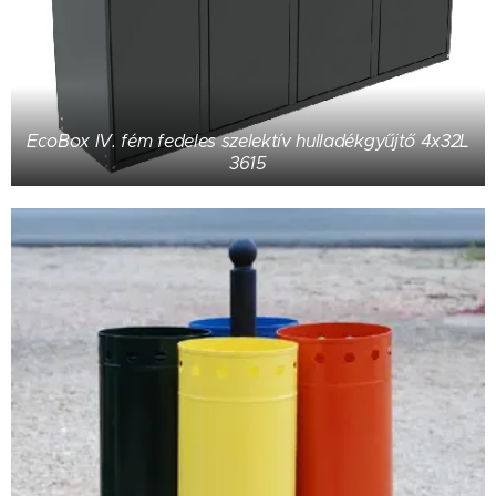
EcoBox IV. fém fedeles szelektív hulladékgyűjtő 4x32L
3615