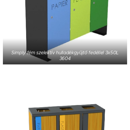
Simply fém szelektív hulladékgyűjtő fedéllel 3x50L
3604