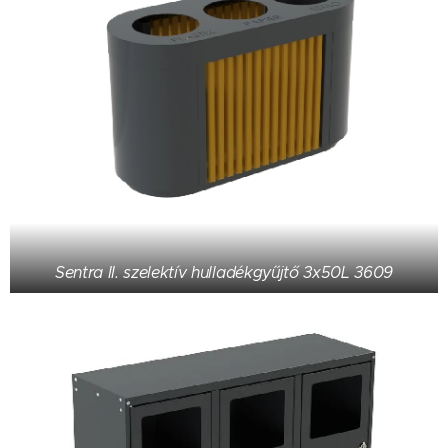
Sentra II. szelektív hulladékgyűjtő 3x50L 3609