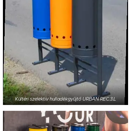
Kültéri szelektív hulladékgyűjtő URBAN REC.3.L