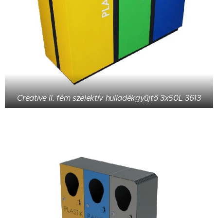
Creative II. fém szelektív hulladékgyűjtő 3x50L 3613