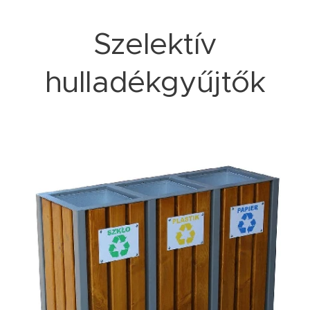
Szelektív
hulladékgyűjtők