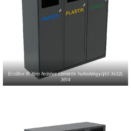
EcoBox III. fém fedeles szelektív hulladékgyűjtő 3x32L
3614