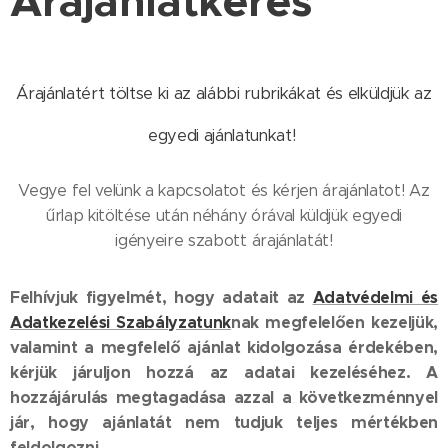
Árajánlatkérés
Árajánlatért töltse ki az alábbi rubrikákat és elküldjük az
egyedi ajánlatunkat!
Vegye fel velünk a kapcsolatot és kérjen árajánlatot! Az
űrlap kitöltése után néhány órával küldjük egyedi
igényeire szabott árajánlatát!
Felhívjuk figyelmét, hogy adatait az
Adatvédelmi és
Adatkezelési Szabályzatunk
nak megfelelően kezeljük,
valamint a megfelelő ajánlat kidolgozása érdekében,
kérjük járuljon hozzá az adatai kezeléséhez. A
hozzájárulás megtagadása azzal a következménnyel
jár, hogy ajánlatát nem tudjuk teljes mértékben
feldolgozni.