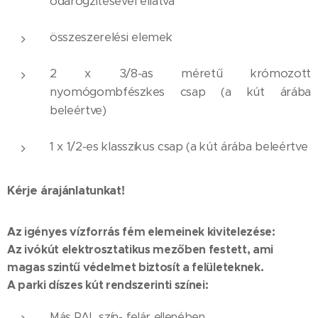
odarögzítésével ellátva
összeszerelési elemek
2 x 3/8-as méretű krómozott
nyomógombfészkes csap (a kút árába
beleértve)
1 x 1/2-es klasszikus csap (a kút árába beleértve
Kérje árajánlatunkat!
Az igényes vízforrás fém elemeinek kivitelezése:
Az ivókút elektrosztatikus mezőben festett, ami
magas szintű védelmet biztosít a felületeknek.
A parki díszes kút rendszerinti színei:
Más RAL szín- felár ellenében