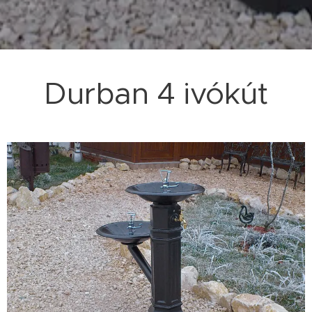
Durban 4 ivókút