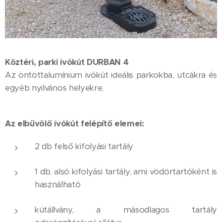
Köztéri, parki ivókút
DURBAN 4
Az öntöttalumínium ivókút ideális parkokba, utcákra és
egyéb nyilvános helyekre.
Az elbűvölő ivókút felépítő elemei:
2 db felső kifolyási tartály
1 db. alsó kifolyási tartály, ami vödörtartóként is
használható
kútállvány, a másodlagos tartály