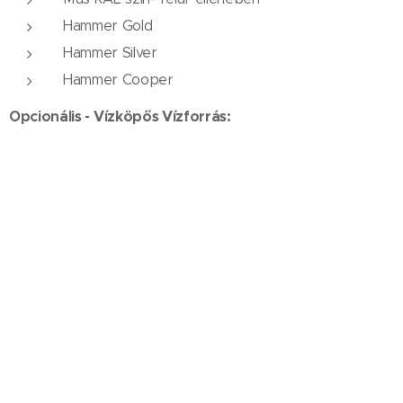
Hammer Gold
Hammer Silver
Hammer Cooper
Opcionális - Vízköpős Vízforrás:
Speciális megrendelések esetén, felár ellenében
bármilyen RAL színre festhetőek.(a mennyiséget is
figyelembe véve)
Az utcai kút méretei:
Felső Kifolyási Tartály: átmérő = 460 mm,
magasság = 105 mm
Alsó Kifolyási Tartály: magasság = 70 mm,
szélesség = 290 mm, hosszúság = 280 mm
Kútállvány: átmérő = 320 mm, magasság = 795