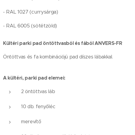
- RAL 1027 (currysárga)
- RAL 6005 (sötétzöld)
Kültéri parki pad öntöttvasból és fából ANVERS-FR
Öntöttvas és fa kombinációjú pad díszes lábakkal.
A kültéri, parki pad elemei:
2 öntöttvas láb
10 db. fenyőléc
merevítő