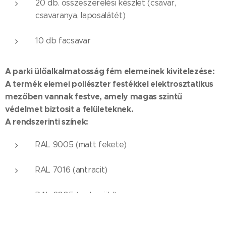
20 db. összeszerelési készlet (csavar,
csavaranya, laposalátét)
10 db facsavar
A parki ülőalkalmatosság fém elemeinek kivitelezése:
A termék elemei poliészter festékkel elektrosztatikus
mezőben vannak festve, amely magas szintű
védelmet biztosit a felületeknek.
A rendszerinti színek:
RAL 9005 (matt fekete)
RAL 7016 (antracit)
RAL 6005 (mohazöld)
A díszes pad faanyagának kivitelezése: