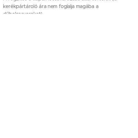
kerékpártároló ára nem foglalja magába a
dűbelcsavarokat)
Az egyszerű kivitelezésű kerékpártároló szállítási
határideje és díja:
A megrendeléstől számított 3-4 héten belül (a színtől, a
mennyiségtől és a raktár készlettől függően)
Színválaszték:
RAL alapszínek:
RAL 9005 matt fekete
RAL 7016 antracit
RAL 6005 zöld
Opciós színválaszték-felár ellenében: