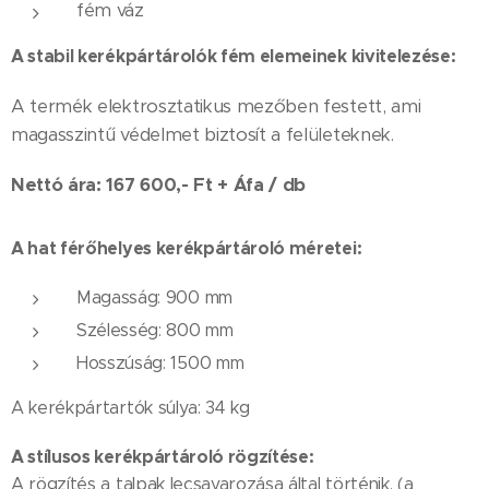
fém váz
A stabil kerékpártárolók fém elemeinek kivitelezése:
A termék elektrosztatikus mezőben festett, ami
magasszintű védelmet biztosít a felületeknek.
Nettó ára: 167 600,- Ft + Áfa / db
A hat férőhelyes kerékpártároló méretei:
Magasság: 900 mm
Szélesség: 800 mm
Hosszúság: 1500 mm
A kerékpártartók súlya: 34 kg
A stílusos kerékpártároló rögzítése:
A rögzítés a talpak lecsavarozása által történik. (a