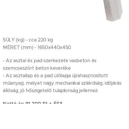
SÚLY (kg) - cca 220 kg
MÉRET (mm) - 1650x440x450
- Az asztal és pad szerkezete vasbeton és
szemcseszórt beton keveréke
- Az asztallap és a pad ülőlapja újrahasznosított
műanyag, melyet nagy mechanikai szilárdság, időjárás
állóság, jó hőszigetelő tulajdonság jellemez.
Nettó ár: 91 300 Ft + ÁFA