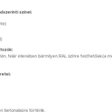
dszerinti színei:
te)
)
átozók:
én, felár ellenében bármilyen RAL színre festhetőek.(a m
retei:
 betonalapra történik.