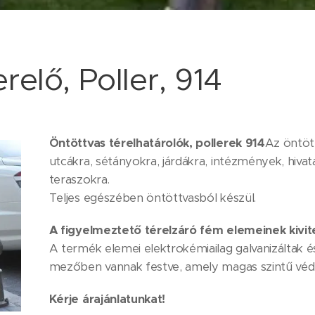
elő, Poller, 914
Öntöttvas térelhatárolók, pollerek 914
Az öntött
utcákra, sétányokra, járdákra, intézmények, hiv
teraszokra.
Teljes egészében öntöttvasból készül.
A figyelmeztető térelzáró fém elemeinek kivit
A termék elemei elektrokémiailag galvanizáltak és
mezőben vannak festve, amely magas szintű védel
Kérje árajánlatunkat!