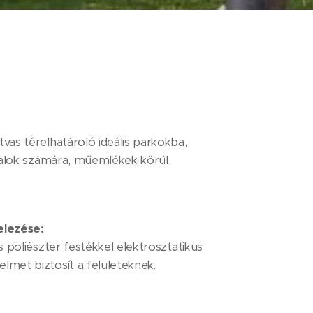
vas térelhatároló ideális parkokba,
atalok számára, műemlékek körül,
elezése:
 poliészter festékkel elektrosztatikus
met biztosít a felületeknek.