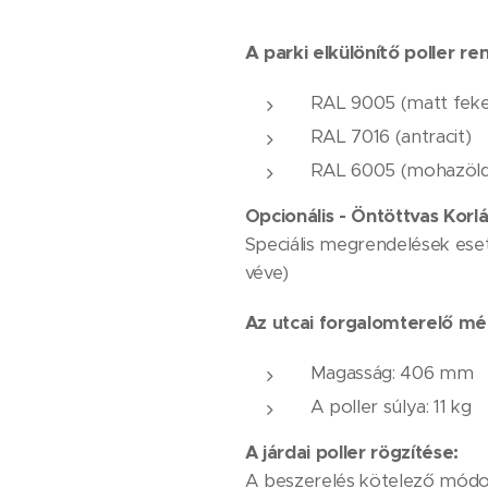
A parki elkülönítő poller ren
RAL 9005 (matt feke
RAL 7016 (antracit)
RAL 6005 (mohazöld
Opcionális - Öntöttvas Korl
Speciális megrendelések eset
véve)
Az utcai forgalomterelő mé
Magasság: 406 mm
A poller súlya: 11 kg
A járdai poller rögzítése:
A beszerelés kötelező módon