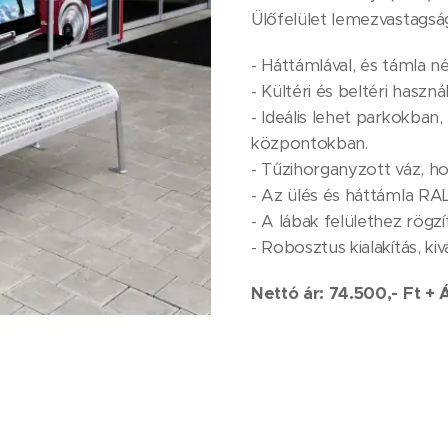
Ülőfelület lemezvastagsá
- Háttámlával, és támla né
- Kültéri és beltéri használ
- Ideális lehet parkokban
központokban.
- Tűzihorganyzott váz, ho
- Az ülés és háttámla RAL
- A lábak felülethez rögzí
- Robosztus kialakítás, k
Nettó ár: 74.500,- Ft + 