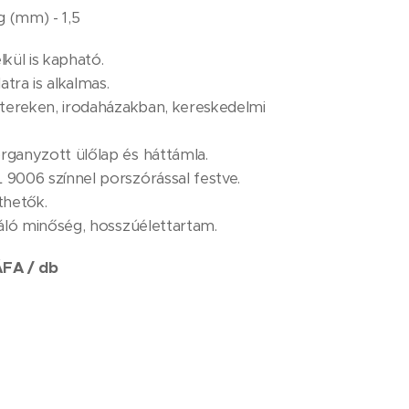
g (mm) - 1,5
lkül is kapható.
atra is alkalmas.
, tereken, irodaházakban, kereskedelmi
rganyzott ülőlap és háttámla.
 9006 színnel porszórással festve.
thetők.
iváló minőség, hosszúélettartam.
ÁFA / db