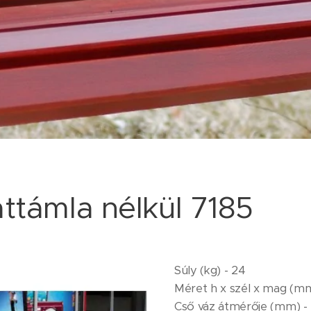
ttámla nélkül 7185
Súly (kg) - 24
Méret h x szél x mag (mm)
Cső váz átmérője (mm) -