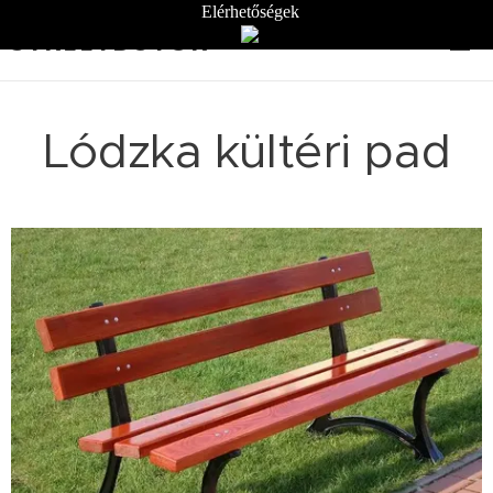
Elérhetőségek
STREETBÚTOR
Lódzka kültéri pad