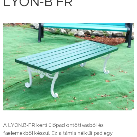
LYON-B FR
A LYON.B-FR kerti ülőpad öntöttvasból és
faelemekből készül. Ez a támla nélküli pad egy