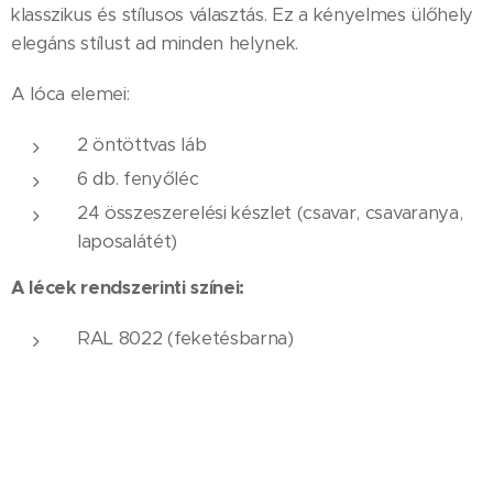
klasszikus és stílusos választás. Ez a kényelmes ülőhely
elegáns stílust ad minden helynek.
A lóca elemei:
2 öntöttvas láb
6 db. fenyőléc
24 összeszerelési készlet (csavar, csavaranya,
laposalátét)
A lécek rendszerinti színei:
RAL 8022 (feketésbarna)
RAL 3003 (rubinvörös)
RAL 1027 (currysárga)
RAL 6005 (zöld)
A támla nélküli lóca faelemeinek mérete: