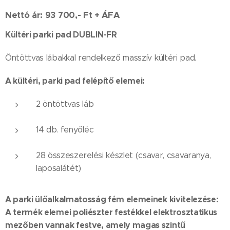
Nettó ár: 93 700,- Ft + ÁFA
Kültéri parki pad DUBLIN-FR
Öntöttvas lábakkal rendelkező masszív kültéri pad.
A kültéri, parki pad felépítő elemei:
2 öntöttvas láb
14 db. fenyőléc
28 összeszerelési készlet (csavar, csavaranya,
laposalátét)
A parki ülőalkalmatosság fém elemeinek kivitelezése:
A termék elemei poliészter festékkel elektrosztatikus
mezőben vannak festve, amely magas szintű