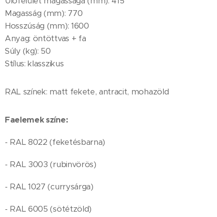
Ülőfelület magassága (mm): 415
Magasság (mm): 770
Hosszúság (mm): 1600
Anyag: öntöttvas + fa
Súly (kg): 50
Stílus: klasszikus
RAL színek: matt fekete, antracit, mohazöld
Faelemek színe:
- RAL 8022 (feketésbarna)
- RAL 3003 (rubinvörös)
- RAL 1027 (currysárga)
- RAL 6005 (sötétzöld)