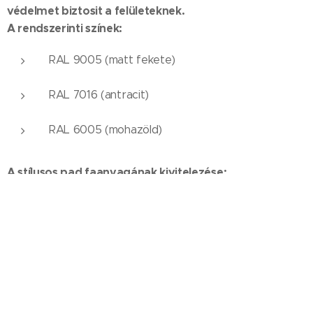
védelmet biztosit a felületeknek.
A rendszerinti színek:
RAL 9005 (matt fekete)
RAL 7016 (antracit)
RAL 6005 (mohazöld)
A stílusos pad faanyagának kivitelezése:
A fenyőlécek nedvesség és U. V. álló, bogarak elleni és
fapusztító gombák elleni kültéri lazúrral vannak kezelve.
1 réteg alapozó
2 réteg víz alapú lazúr