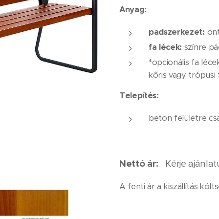
Anyag:
padszerkezet:
önt
fa lécek:
színre pá
*opcionális fa léce
kőris vagy trópusi 
Telepítés:
beton felületre cs
Nettó ár:
Kérje ajánlat
A fenti ár a kiszállítás kö