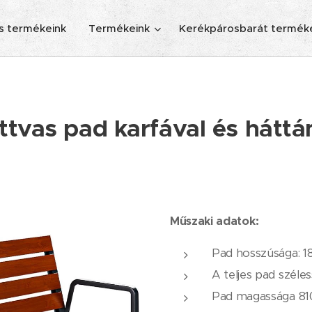
s termékeink
Termékeink
Kerékpárosbarát termék
ttvas pad karfával és háttá
Műszaki adatok:
Pad hosszúsága: 
A teljes pad széle
Pad magassága 8