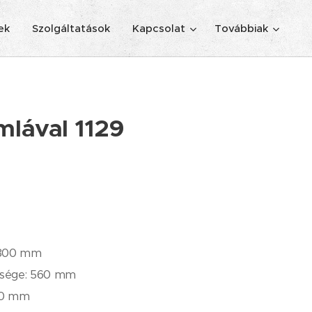
ek
Szolgáltatások
Kapcsolat
Továbbiak
mlával 1129
1800 mm
ssége: 560 ​​mm
10 mm