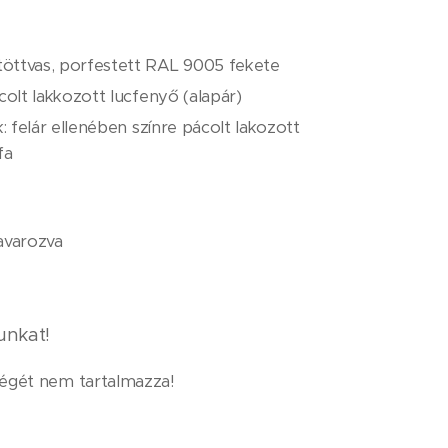
öttvas, porfestett RAL 9005 fekete
colt lakkozott lucfenyő (alapár)
k: felár ellenében színre pácolt lakozott
fa
avarozva
unkat!
ltségét nem tartalmazza!