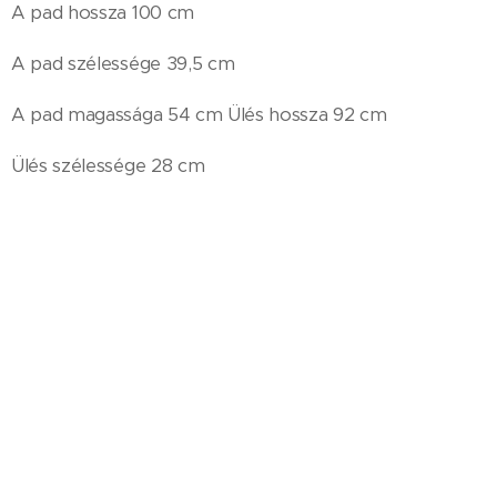
A pad hossza 100 cm
A pad szélessége 39,5 cm
A pad magassága 54 cm Ülés hossza 92 cm
Ülés szélessége 28 cm
Az ülés magassága 30 cm
Szín: mahagóni, tíkfa, brazíliai rózsafa
Nettó ár: 64.100,- Ft/db + ÁFA
© 2022 POLYDUCT Műanyag- és Fémipari Nyilvánosan Működő
Részvénytársaság, 4181 Nádudvar, Kabai utca 62.
+36-54-480-666 | POLYDUCT@POLYDUCT.HU