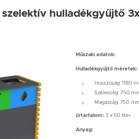
 szelektív hulladékgyűjtő 
Műszaki adatok:
Hulladékgyűjtő méretek:
Hosszúság: 1180 
Szélesség: 750 ​​m
Magasság: 750 m
űrtartalom:
3 x 50 liter
Anyag: