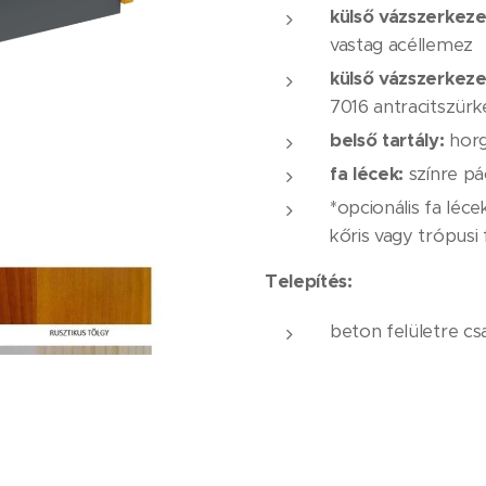
külső vázszerkeze
vastag acéllemez
külső vázszerkeze
7016 antracitszürk
belső tartály:
hor
fa lécek:
színre pá
*opcionális fa léce
kőris vagy trópusi 
Telepítés:
beton felületre cs
Nettó ár:
480.900,- 
A fenti ár a kiszállítás kö