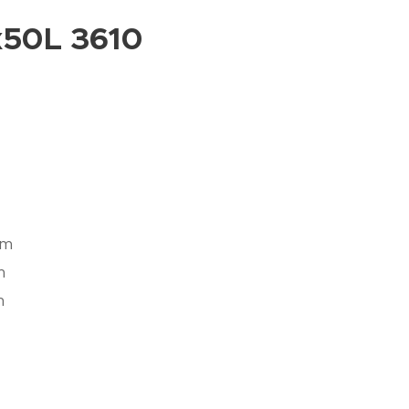
3x50L 3610
mm
m
m