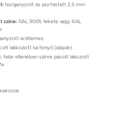
t:
horganyzott és porfestett 2,5 mm
t színe:
RAL 9005 fekete vagy RAL
e
ganyzott acéllemez
colt lakkozott lucfenyő (alapár)
k: felár ellenében színre pácolt lakozott
fa
avarozva
Ft + ÁFA / db
ltségét nem tartalmazza!