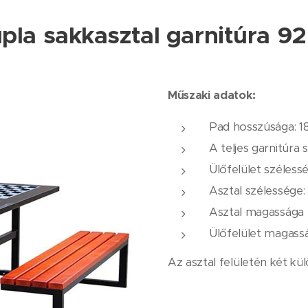
pla sakkasztal garnitúra 9
Műszaki adatok:
Pad hosszúsága: 
A teljes garnitúra 
Ülőfelület széless
Asztal szélessége
Asztal magasság
Ülőfelület magas
Az asztal felületén két kül