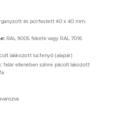
ganyzott és porfestett 40 x 40 mm-
e:
RAL 9005 fekete vagy RAL 7016
colt lakkozott lucfenyő (alapár)
k: felár ellenében színre pácolt lakozott
fa
avarozva
 + ÁFA / db