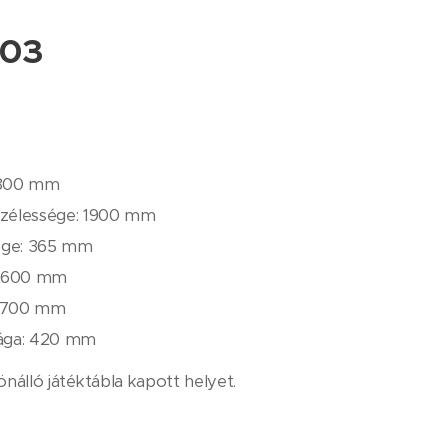
203
1800 mm
szélessége: 1900 ​​mm
ége: 365 ​​mm
: 600 mm
a 700 mm
sága: 420 mm
önálló játéktábla kapott helyet.