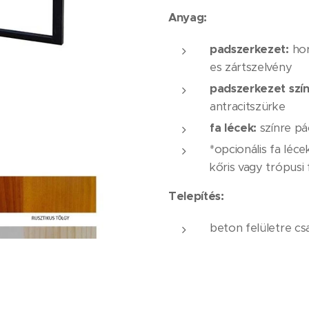
Anyag:
padszerkezet:
hor
es zártszelvény
padszerkezet szín
antracitszürke
fa lécek:
színre pá
*opcionális fa léce
kőris vagy trópusi 
Telepítés:
beton felületre cs
Nettó ár:
344.500,- Ft