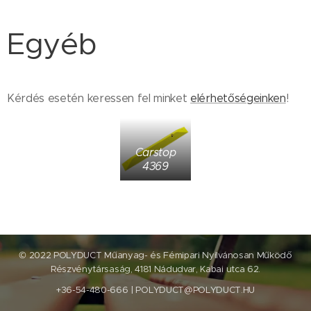
Egyéb
Kérdés esetén keressen fel minket
elérhetőségeinken
!
Carstop
4369
© 2022 POLYDUCT Műanyag- és Fémipari Nyilvánosan Működő
Részvénytársaság, 4181 Nádudvar, Kabai utca 62.
+36-54-480-666 | POLYDUCT@POLYDUCT.HU