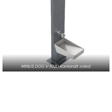
MINUS DOG V-102D kombinált ivókút