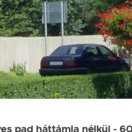
ves pad háttámla nélkül - 6