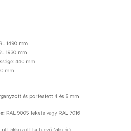
: R= 1490 mm
 R= 1930 mm
essége: 440 ​​mm
50 mm
ganyzott és porfestett 4 és 5 mm
e:
RAL 9005 fekete vagy RAL 7016
colt lakkozott lucfenyő (alapár)