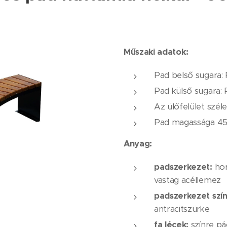
Műszaki adatok:
Pad belső sugara
Pad külső sugara:
Az ülőfelület szél
Pad magassága 4
Anyag:
padszerkezet:
hor
vastag acéllemez
padszerkezet szín
antracitszürke
fa lécek:
színre pá