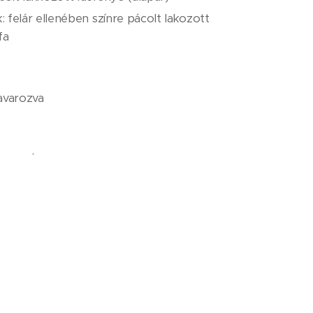
k: felár ellenében színre pácolt lakozott
fa
avarozva
Ft + ÁFA / db
ltségét nem tartalmazza!
var, Kabai utca 62.