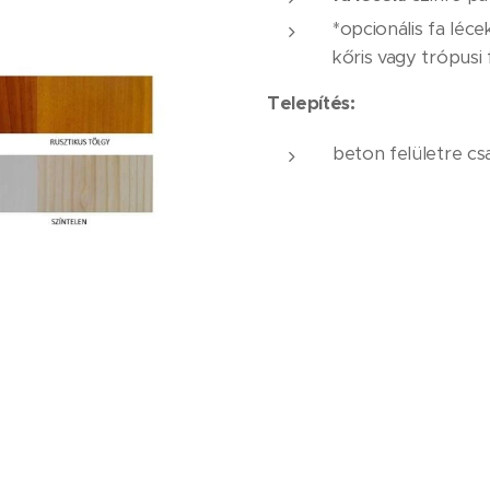
*opcionális fa léce
kőris vagy trópusi 
Telepítés:
beton felületre cs
Nettó ár:
160.200,- 
A fenti ár a kiszállítás kö
anyag- és Fémipari Nyilvánosan Működő Részvénytársaság, 4181 Nádud