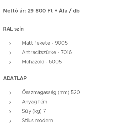
Nettó ár: 29 800 Ft + Áfa / db
RAL szín
Matt fekete - 9005
Antracitszürke - 7016
Mohazöld - 6005
ADATLAP
Összmagasság (mm) 520
Anyag fém
Súly (kg) 7
Stílus modern