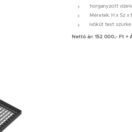
horganyzott vízel
Méretek: H x Sz x
ivókút test: szürk
Nettó ár: 152 000,- Ft +