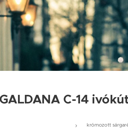
GALDANA C-14 ivókú
krómozott sárga