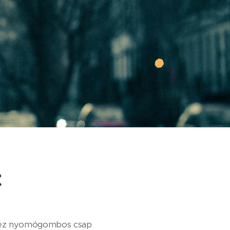
t
réz nyomógombos csap