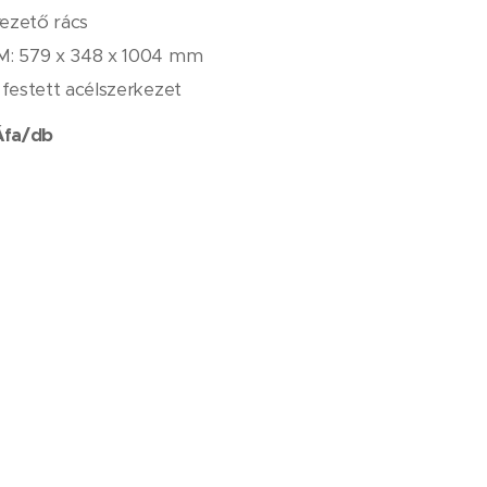
vezető rács
 M: 579 x 348 x 1004 mm
e festett acélszerkezet
 Áfa/db