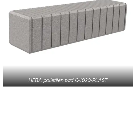
HEBA polietilén pad C-1020-PLAST