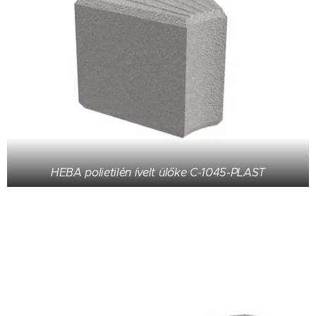
HEBA polietilén ívelt ülőke C-1045-PLAST