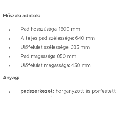
Műszaki adatok:
Pad hosszúsága: 1800 mm
A teljes pad szélessége: 640 ​​mm
Ülőfelület szélessége: 385 mm
Pad magassága 850 mm
Ülőfelület magassága: 450 mm
Anyag:
padszerkezet:
horganyzott és porfestett
40x40 mm zártszelvény, 4 mm vastag
acéllemez
padszerkezet színe:
RAL 9005 fekete vagy
RAL 7016 antracitszürke