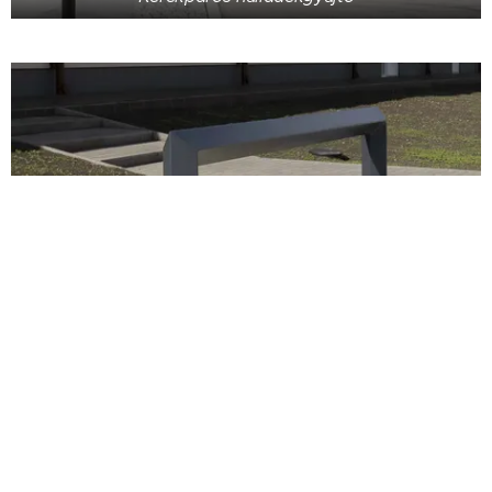
Modern Városi Támaszkodó korlát