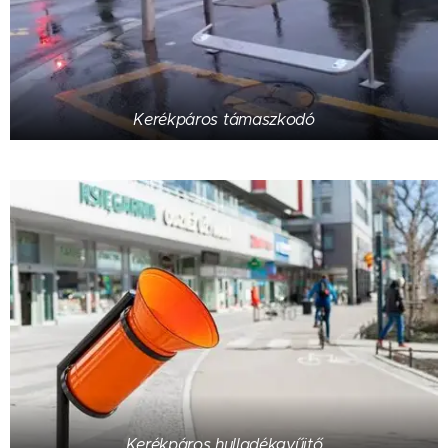
Kerékpáros támaszkodó
Kerékpáros hulladékgyűjtő