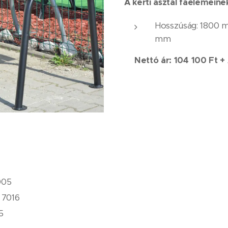
A kerti asztal faelemeine
Hosszúság: 1800 m
mm
Nettó ár: 104 100 Ft +
005
 7016
5