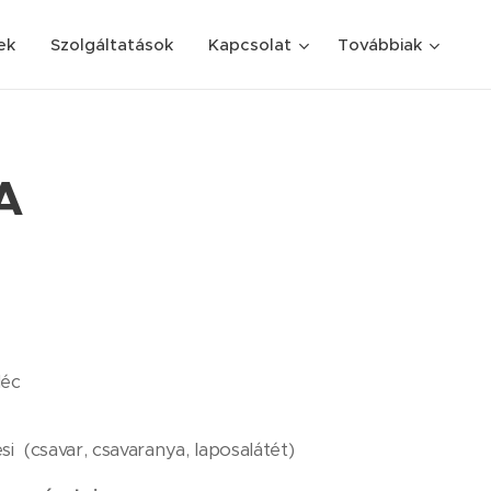
ek
Szolgáltatások
Kapcsolat
Továbbiak
A
léc
si (csavar, csavaranya, laposalátét)