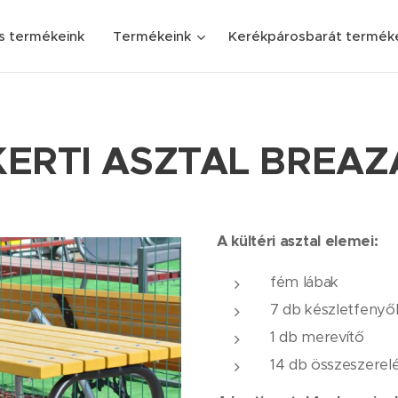
s termékeink
Termékeink
Kerékpárosbarát termék
KERTI ASZTAL BREAZ
A kültéri asztal elemei:
fém lábak
7 db készletfenyő
1 db merevítő
14 db összeszerelé