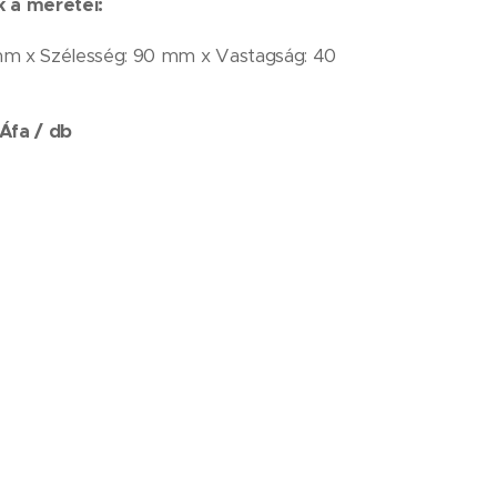
k a méretei:
m x Szélesség: 90 mm x Vastagság: 40
 Áfa / db