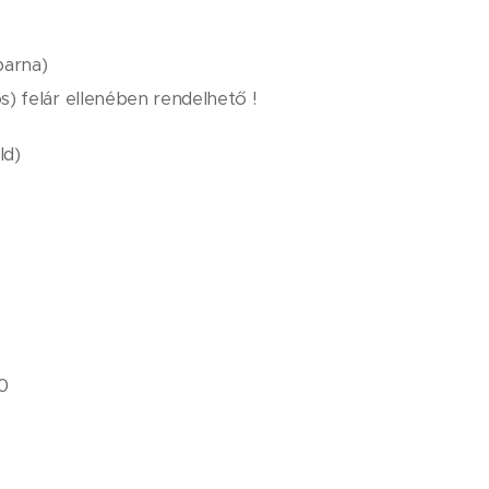
barna)
) felár ellenében rendelhető !
ld)
0